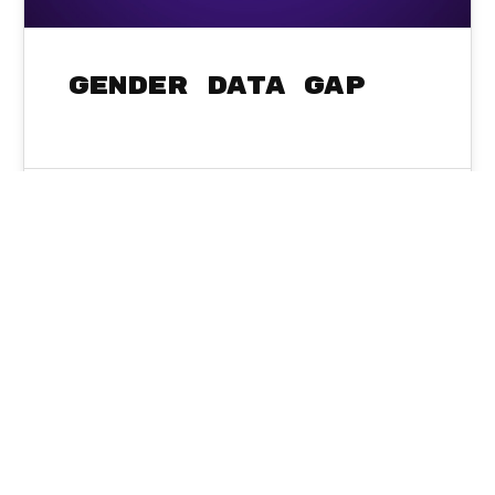
Gender Data Gap
Sysadmin
17
MÄRZ 2026