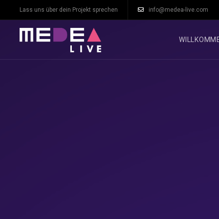
Lass uns über dein Projekt sprechen
info@medea-live.com
WILLKOMM