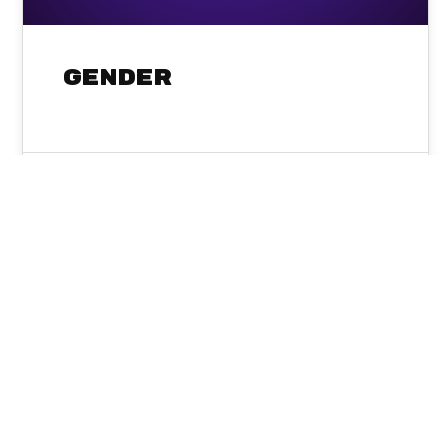
Gender
Sysadmin
17
MÄRZ 2026