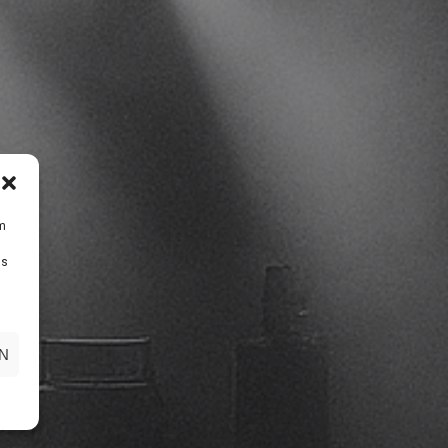
um
Ds
N