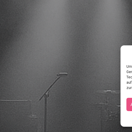
Um 
Ger
Tec
auf
zur