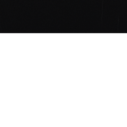
BIPoC
/ˈbiː aɪ̯ piː ɔt͡s/
BIPoC steht für Black, Indigenous and People of Color. Der
Begriff macht sichtbar, dass rassistische Erfahrungen nicht