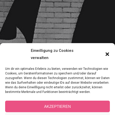
Einwilligung zu Cookies
verwalten
Um dir ein optimales Erlebnis zu bieten, verwenden wir Technologien wie
Cookies, um Geräteinformationen zu speichern und/oder darauf
zuzugreifen. Wenn du diesen Technologien zustimmst, können wir Daten
August 2018
wie das Surfverhalten oder eindeutige IDs auf dieser Website verarbeiten.
Wenn du deine Einwillligung nicht erteilst oder zurückziehst, können
bestimmte Merkmale und Funktionen beeinträchtigt werden.
View all on this date
written articles further
AKZEPTIEREN
down below.