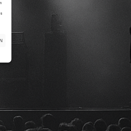
um
Ds
N