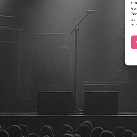
Um 
Ger
Tec
auf
zur