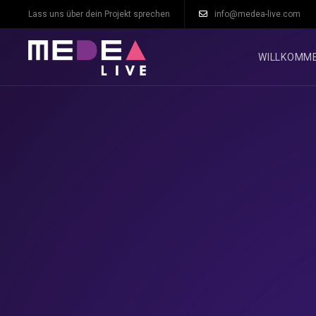
Lass uns über dein Projekt sprechen
info@medea-live.com
WILLKOMM