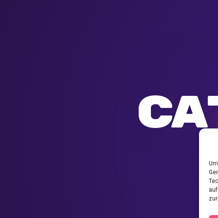
Ca
Um 
Ger
Tec
auf
zur