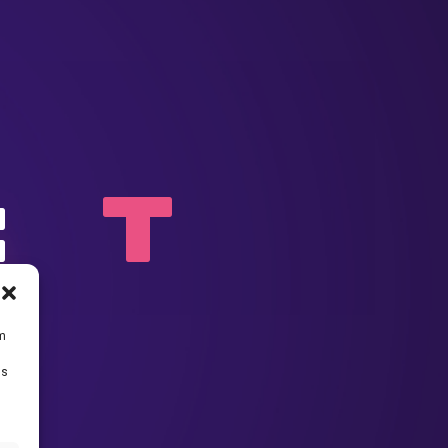
y:
T
um
Ds