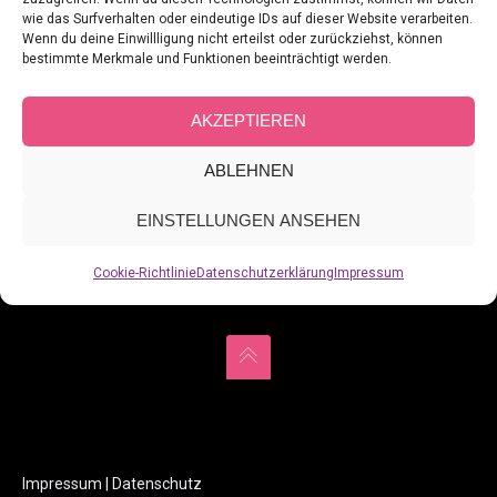
Die Geschäftsführung, Julia Frank
wie das Surfverhalten oder eindeutige IDs auf dieser Website verarbeiten.
Anschrift wie oben
Wenn du deine Einwillligung nicht erteilst oder zurückziehst, können
bestimmte Merkmale und Funktionen beeinträchtigt werden.
Urheberrecht und Haftungshinweis:
Alle Inhalte dieser Website, insbesondere Texte, Fotografien und
AKZEPTIEREN
Grafiken, sind urheberrechtlich geschützt. Eine Verwendung
ABLEHNEN
ohne ausdrückliche Zustimmung ist nicht gestattet. Trotz
sorgfältiger inhaltlicher Kontrolle übernehmen wir keine Haftung
EINSTELLUNGEN ANSEHEN
für die Inhalte externer Links. Für den Inhalt der verlinkten Seiten
Cookie-Richtlinie
Datenschutzerklärung
Impressum
sind ausschließlich deren Betreiber verantwortlich.
Impressum
|
Datenschutz