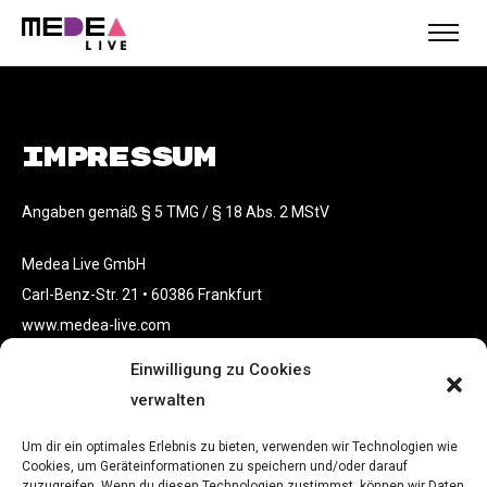
Impressum
Angaben gemäß § 5 TMG / § 18 Abs. 2 MStV
Medea Live GmbH
Carl-Benz-Str. 21 • 60386 Frankfurt
www.medea-live.com
Einwilligung zu Cookies
Vertreten durch die Geschäftsführerin: Julia Frank
verwalten
julia@medea-live.com
Um dir ein optimales Erlebnis zu bieten, verwenden wir Technologien wie
Inhaltlich verantwortlich gemäß § 18 Abs. 2 MStV:
Cookies, um Geräteinformationen zu speichern und/oder darauf
zuzugreifen. Wenn du diesen Technologien zustimmst, können wir Daten