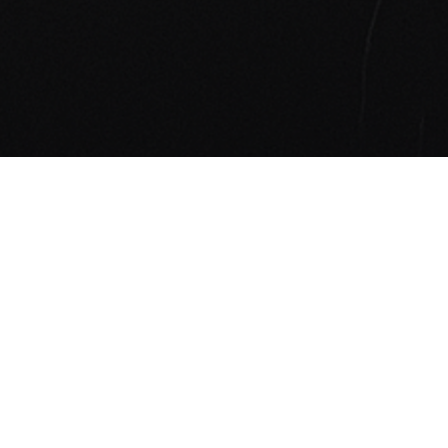
Rage Bait
/reɪdʒ beɪt/
Erklärung:
Rage Bait bezeichnet Inhalte, die gezielt darauf