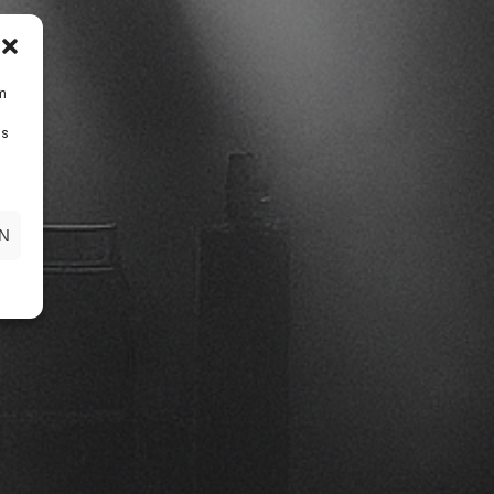
um
Ds
N