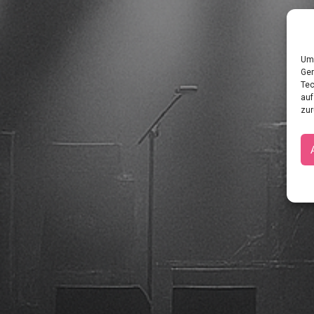
Um 
Ger
Tec
auf
zur